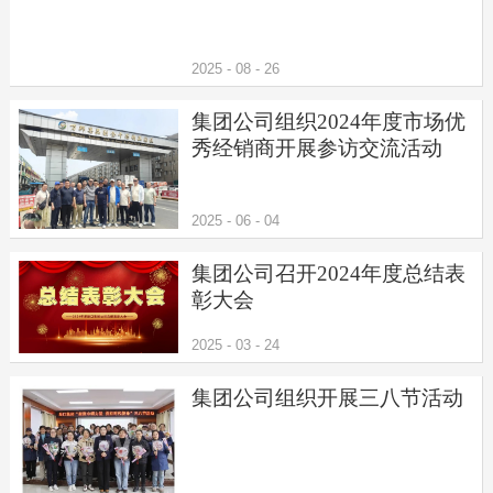
2025
-
08
-
26
集团公司组织2024年度市场优
秀经销商开展参访交流活动
2025
-
06
-
04
集团公司召开2024年度总结表
彰大会
2025
-
03
-
24
集团公司组织开展三八节活动