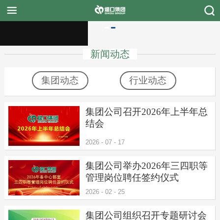
新闻动态
首页
集团动态
行业动态
堤口集团
新闻动态
集团公司召开2026年上半年总
结会
行情信息
2026
-
07
-
17
融媒体中心
集团公司举办2026年三四职等
管理岗位聘任签约仪式
市场商户
2026
-
02
-
25
招商招聘
集团公司组织召开专题研讨会