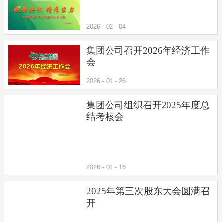
配套服务
2026
-
02
-
04
党建工会
集团公司召开2026年经济工作
果品协会
会
2026
-
01
-
26
集团公司组织召开2025年度总
结考核会
2026
-
01
-
16
2025年第三次股东大会圆满召
开