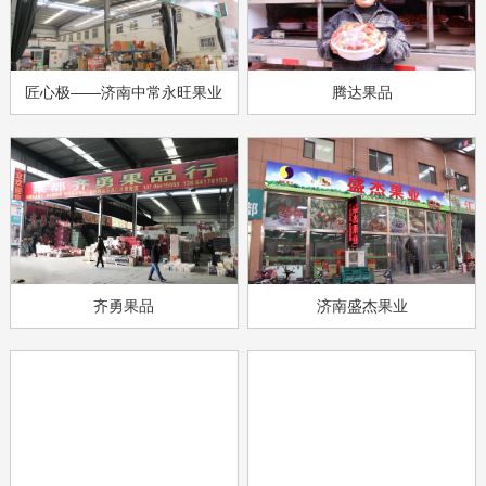
匠心极——济南中常永旺果业
腾达果品
齐勇果品
济南盛杰果业