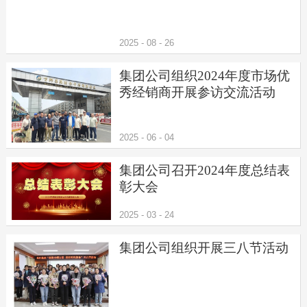
2025
-
08
-
26
集团公司组织2024年度市场优
秀经销商开展参访交流活动
2025
-
06
-
04
集团公司召开2024年度总结表
彰大会
2025
-
03
-
24
集团公司组织开展三八节活动