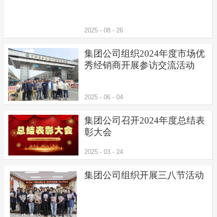
2025
-
08
-
26
集团公司组织2024年度市场优
秀经销商开展参访交流活动
2025
-
06
-
04
集团公司召开2024年度总结表
彰大会
2025
-
03
-
24
集团公司组织开展三八节活动