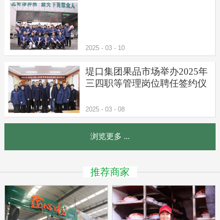
2025
-
03
-
10
堤口集团果品市场举办2025年
三四职等管理岗位聘任签约仪
式
2025
-
03
-
08
浏览更多 ...
推荐商家