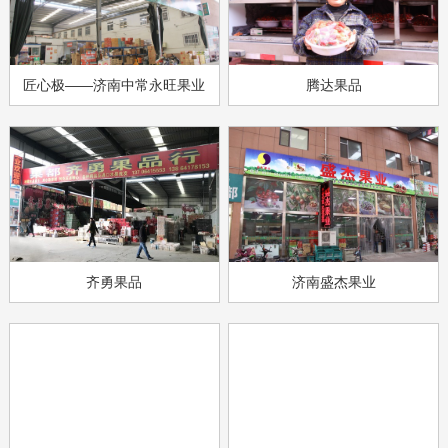
匠心极——济南中常永旺果业
腾达果品
齐勇果品
济南盛杰果业