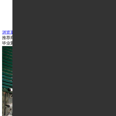
测，探讨了做好2020产季苹果经营对策。 一、2019
产季苹果总产量及市场价格 1.总产量 2019年全
国苹果主产区产量恢复性增长。据国家统计局最新公布
数据显示，2019年全国苹果总...
2020
-
10
-
28
浏览更多 ...
推荐商家
毕业聚会纪念册
更多 +