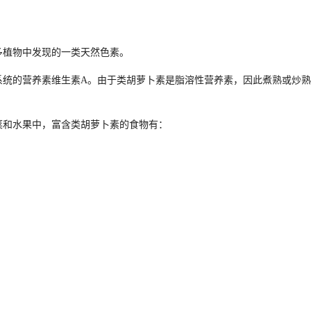
多植物中发现的一类天然色素。
系统的营养素维生素A。由于类胡萝卜素是脂溶性营养素，因此煮熟或炒
菜和水果中，富含类胡萝卜素的食物有：