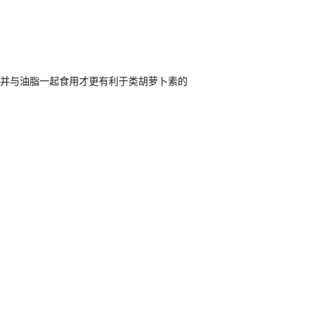
熟并与油脂一起食用才更有利于类胡萝卜素的