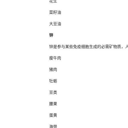
花生
菜籽油
大豆油
锌
锌是参与某些免疫细胞生成的必需矿物质，
瘦牛肉
猪肉
牡蛎
豆类
腰果
蛋黄
海带