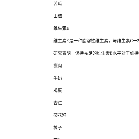
苦瓜
山楂
维生素E
维生素E是一种脂溶性维生素，与维生素C一
研究表明，保持充足的维生素E水平对于维
瘦肉
牛奶
鸡蛋
杏仁
葵花籽
榛子