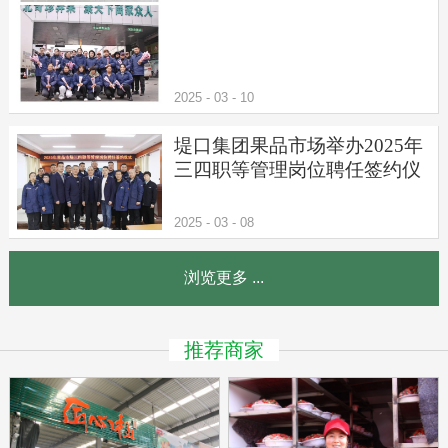
2025
-
03
-
10
堤口集团果品市场举办2025年
三四职等管理岗位聘任签约仪
式
2025
-
03
-
08
浏览更多 ...
推荐商家