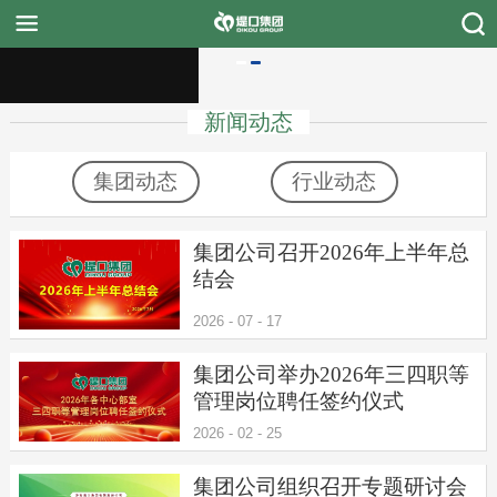
新闻动态
首页
集团动态
行业动态
堤口集团
新闻动态
集团公司召开2026年上半年总
结会
行情信息
2026
-
07
-
17
融媒体中心
集团公司举办2026年三四职等
管理岗位聘任签约仪式
市场商户
2026
-
02
-
25
招商招聘
集团公司组织召开专题研讨会