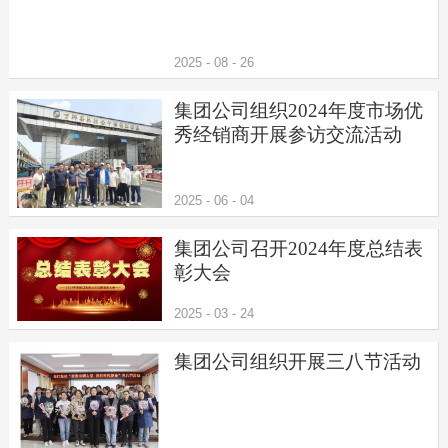
2025
-
08
-
26
集团公司组织2024年度市场优
秀经销商开展参访交流活动
2025
-
06
-
04
集团公司召开2024年度总结表
彰大会
2025
-
03
-
24
集团公司组织开展三八节活动