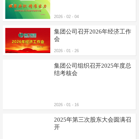
配套服务
2026
-
02
-
04
党建工会
集团公司召开2026年经济工作
果品协会
会
2026
-
01
-
26
集团公司组织召开2025年度总
结考核会
2026
-
01
-
16
2025年第三次股东大会圆满召
开