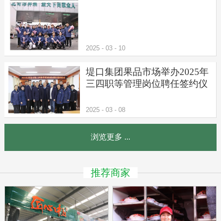
2025
-
03
-
10
堤口集团果品市场举办2025年
三四职等管理岗位聘任签约仪
式
2025
-
03
-
08
浏览更多 ...
推荐商家