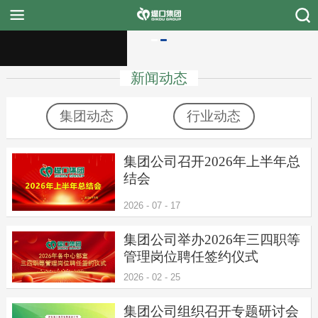
新闻动态
首页
集团动态
行业动态
堤口集团
新闻动态
集团公司召开2026年上半年总
结会
行情信息
2026
-
07
-
17
融媒体中心
集团公司举办2026年三四职等
管理岗位聘任签约仪式
市场商户
2026
-
02
-
25
招商招聘
集团公司组织召开专题研讨会