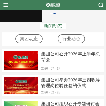
新闻动态
首页
集团动态
行业动态
堤口集团
新闻动态
集团公司召开2026年上半年总
结会
行情信息
2026
-
07
-
17
融媒体中心
集团公司举办2026年三四职等
管理岗位聘任签约仪式
市场商户
2026
-
02
-
25
招商招聘
集团公司组织召开专题研讨会