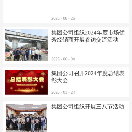
2025
-
08
-
26
集团公司组织2024年度市场优
秀经销商开展参访交流活动
2025
-
06
-
04
集团公司召开2024年度总结表
彰大会
2025
-
03
-
24
集团公司组织开展三八节活动