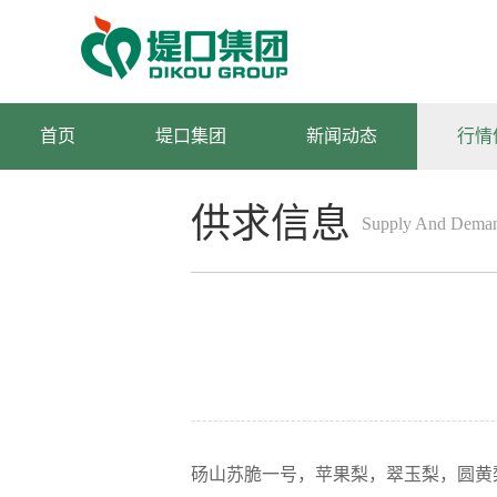
首页
堤口集团
新闻动态
行情
供求信息
Supply And Deman
砀山苏脆一号，苹果梨，翠玉梨，圆黄梨，