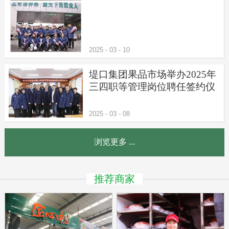
2025
-
03
-
10
堤口集团果品市场举办2025年
三四职等管理岗位聘任签约仪
式
2025
-
03
-
08
浏览更多 ...
推荐商家