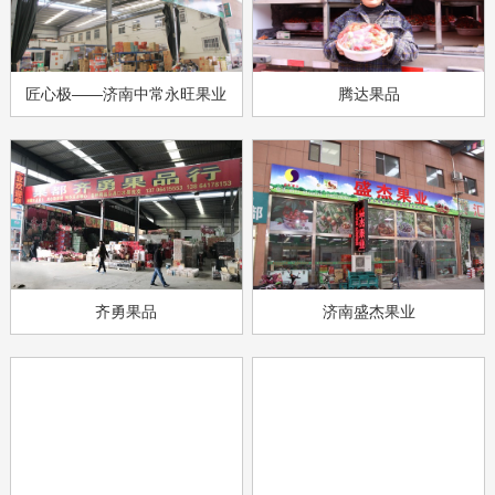
匠心极——济南中常永旺果业
腾达果品
齐勇果品
济南盛杰果业