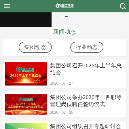
新闻动态
首页
集团动态
行业动态
堤口集团
新闻动态
集团公司召开2026年上半年总
结会
行情信息
2026
-
07
-
17
融媒体中心
集团公司举办2026年三四职等
管理岗位聘任签约仪式
市场商户
2026
-
02
-
25
招商招聘
集团公司组织召开专题研讨会