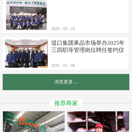
2025
-
03
-
10
堤口集团果品市场举办2025年
三四职等管理岗位聘任签约仪
式
2025
-
03
-
08
浏览更多 ...
推荐商家