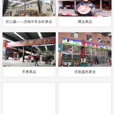
匠心极——济南中常永旺果业
腾达果品
齐勇果品
济南盛杰果业