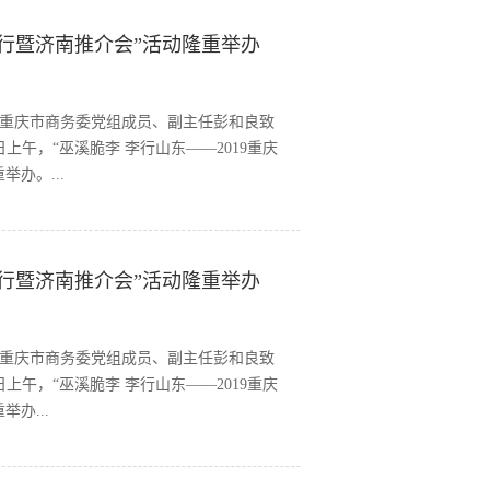
日真切感受到了来自党组织的关怀，激励
东行暨济南推介会”活动隆重举办
公司的经济及各项事业发展再立新功。
重庆市商务委党组成员、副主任彭和良致
午，“巫溪脆李 李行山东——2019重庆
办。...
志林，巫溪县委常委副县长甘明生，重庆
东行暨济南推介会”活动隆重举办
商务厅挂职重庆市商务委消费处副处长尉
委员、副局长刘媚，巫溪县商务委党组书
成员、扶贫办副主任邹辉，山东广播电视
应邀参加了此次活动。会上，巫溪县委常
重庆市商务委党组成员、副主任彭和良致
组成员、副主任彭和良，济南堤口果品批
午，“巫溪脆李 李行山东——2019重庆
南堤口果品批发市场总经理展延怀现场签
办...
人民政府主办，巫溪县商务委、巫溪县农
市场在山东同行业市场中的影响力，提高
李志林，巫溪县委常委副县长甘明生，重