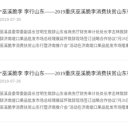
知识并发放了防暑降温物品。通过此次活动，让一线员工和客户在炎炎夏
“巫溪脆李 李行山东——2019重庆巫溪脆李消费扶贫山
大家立足岗位、拼搏进取，以爱岗敬业之心投入到今后的工作中，为集团
2019
-
07
-
30
巫溪县委常委副县长甘明生致辞山东省商务厅财务审计处处长李志林致辞
辞济南堤口果品批发市场总经理展延怀致辞现场签订战略合作协议7月26日上
巫溪脆李消费扶贫山东行暨济南推介会”活动在济南堤口果品批发市场隆重举
重庆市商务委党组成员、副主任彭和良，山东省商务厅财务审计处处长李
“巫溪脆李 李行山东——2019重庆巫溪脆李消费扶贫山
市商务委消费处处长余晓玲，重庆市商务委消费处副处长陈梦鹤，山东省
荣建，重庆市商务委市场处二级调研员张嵛健，山东省泰安市商务局党委
2019
-
07
-
26
记、主任郑成林，巫溪县农业农村工委副书记余明芳，巫溪县发改委党组
台农科生活频道副总监曹丽，济南堤口果品批发市场总经理展延怀等领导
巫溪县委常委副县长甘明生致辞山东省商务厅财务审计处处长李志林致辞
委副县长甘明生，山东省商务厅财务审计处处长李志林，重庆市商务委党
辞济南堤口果品批发市场总经理展延怀致辞现场签订战略合作协议7月26日上
发市场总经理展延怀分别致辞。巫溪县商务委党组书记、主任郑成林与济
巫溪脆李消费扶贫山东行暨济南推介会”活动在济南堤口果品批发市场隆重举
订了战略合作协议。本次活动是由山东省商务厅、重庆市商务委、巫溪县
业农村委员会、济南堤口集团有限责任公司承办，借助济南堤口果品批发
重庆巫溪脆李的品牌...
。重庆市商务委党组成员、副主任彭和良，山东省商务厅财务审计处处长