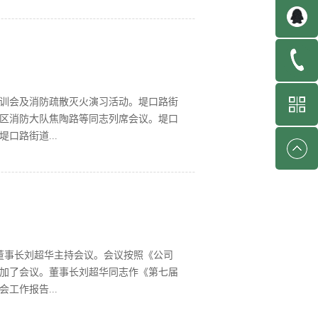
南堤口果品批发发展有限责任公司荣获
我们倍感荣幸。今后，企业将一如既往发挥
，增强辐射带动能力，推进现代产业发展，
训会及消防疏散灭火演习活动。堤口路街
区消防大队焦陶路等同志列席会议。堤口
口路街道...
工作相关会议精神，并对节前安全生产工
全生产执法力度；三是进一步强化应急管
市场安全工作开展情况并特邀济南消防科
发、后勤保障部经理崔然意组织进行应急
切实增强广大干部职工的防火安全意识，提
公司董事长刘超华主持会议。会议按照《公司
加了会议。董事长刘超华同志作《第七届
工作报告...