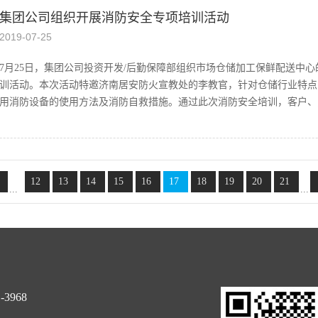
集团公司组织开展消防安全专项培训活动
庆市商务委消费处处长余晓玲，重庆市商务委消费处副处长陈梦鹤，山东
尉荣建，重庆市商务委市场处二级调研员张嵛健，山东省泰安市商务局党
2019
-
07
-
25
书记、主任郑成林，巫溪县农业农村工委副书记余明芳，巫溪县发改委党
视台农科生活频道副总监曹丽，济南堤口果品批发市场总经理展延怀等领
7月25日，集团公司投资开发/后勤保障部组织市场仓储加工保鲜配送中
常委副县长甘明生，山东省商务厅财务审计处处长李志林，重庆市商务委
训活动。本次活动特邀济南居安防火宣教处的李教官，针对仓储行业特点
批发市场总经理展延怀分别致辞。巫溪县商务委党组书记、主任郑成林与
用消防设备的使用方法及消防自救措施。通过此次消防安全培训，客户、员
签订了战略合作协议。本次活动是由山东省商务厅、重庆市商务委、巫溪
农业农村委员会、济南堤口集团有限责任公司承办，借助济南堤口果品批
高重庆巫溪...
掌握了消防器材的正确使用方法，进一步增强了“消防安全、预防为主”
公司各项事业持续、稳定、健康发展提供了有力的保障。
12
13
14
15
16
17
18
19
20
21
...
...
-3968