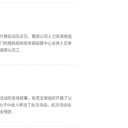
交的第八届董事会董事、股东监事候选人
金淑芹同志提交持股会决议。经全体股东
届董事会董事，选举党勇为第八届监事会
各项议程同时，新一届董事会召开八届一
董事会成员最后刘超华董事长代表第八届
行赛前动员近日，集团公司人力资源部组
东大会圆满完成各项议程，选举产生了第八
门检稽核部和财务部结算中心全体人员参
贺，并代表第八届董事会、监事会领导班
部以员工...
承“团结、拼搏、求实、创新”的企业精神
坚克难、锐意进取，积极探索企业发展的新
此次技能比武大赛，对比赛形式进行了创
呈、高潮迭起。经过五个小时的精彩角
伟，结算中心金淑静、马小然获二等奖；
乐获三等奖。
日活动的安排部署，各党支部组织开展了以
分子60余人参加了此次活动。此次活动设
预防...