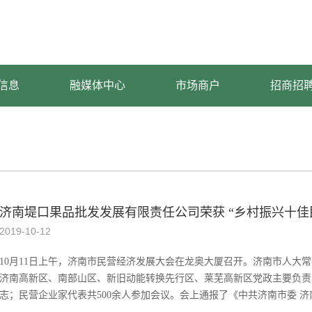
信息
融媒体中心
市场商户
招商招
济南堤口果品批发发展有限责任公司荣获 “乡村振兴十佳
2019
-
10
-
12
10月11日上午，济南市民营经济发展大会在龙奥大厦召开。济南市人大
济南高新区、南部山区、新旧动能转换先行区、莱芜高新区党政主要负责
志；民营企业家代表共500余人参加会议。会上通报了《中共济南市委 济南