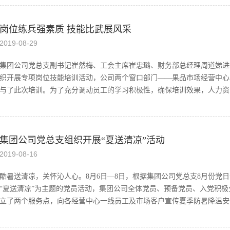
》，与会人员认真听取、审议了工作报告，同时听取和审议金淑芹同志提
岗位练兵强素质 技能比武展风采
建议名单及《第八届董事会、监事会选举办法》。会上持股理事会理事长
股权表决，选举刘超华、展延怀、赵军、金淑芹、崔然慧为集团公司第八
2019
-
08
-
29
股东监事，金志刚、崔然意为第八届监事会职工代表监事。鼓掌通过大会
次董事会，经选举，刘超华同志为第八届董事会董事长。集团公司第八届
集团公司党总支副书记崔然梅、工会主席崔忠璐、财务部总经理周道娣进
董事会、监事会领导班子作了表态发言：首先祝贺公司2019年第三次股
织开展专项岗位技能培训活动，公司两个窗口部门——果品市场经营中心
届董事会、监事会，对新一届董事会、监事会领导班子成员表示热烈的祝
与了此次培训。为了充分调动员工的学习积极性，确保培训效果，人力资源
子对大家给予的信任、支持表示衷心的感谢，表示在今后的工作中继续秉
和“诚信敬业、感恩包容”的企业核心价值观，团结带领广大干部职工攻
途径，寻...
实际工作为出发点，提前制定了岗位技能比武实施方案，保证培训效果。
集团公司党总支组织开展“夏送清凉”活动
新，比赛过程有抢答、有演讲、有情景模拟，大家积极参与，比赛精彩纷
逐，门检稽核部王珍、结算中心崔娟获一等奖；门检稽核部朱继红、崔庆
2019
-
08
-
16
门检稽核部宋文尧、张鑫、展颖松、马进，结算中心刘艺、崔昌娜、崔新
酷暑送清凉，关怀沁人心。8月6日—8日，根据集团公司党总支8月份党
“夏送清凉”为主题的党员活动，集团公司全体党员、预备党员、入党积极
立了两个服务点，向各经营中心一线员工及市场客户宣传夏季防暑降温安全