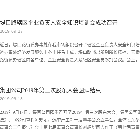
府关于命名表扬济南优秀民营企业的决定》，并向优秀民营企业授牌。济
堤口路辖区企业负责人安全知识培训会成功召开
“乡村振兴十佳民营企业”荣誉称号。获此殊荣，是政府对企业的认可，
“乡村振兴十佳民营企业”、“农业产业化省级重点龙头企业”的带动作用
2019
-
09
-
27
为加快建设“大强美富通”现代化国际大都市作出新的更大贡献。
近日，堤口路街道办事处在我市场组织召开了辖区企业负责人安全知识培
道办事处经济发展服务中心主任马丰成，堤口路派出所副所长杨楠，天桥
路街道办辖区内各单位、企业安全负责人及辖区安全员参加会议。会上，堤
办事处经济发展服务中心主任马丰成同志传达省市关于国庆期间安全生产
集团公司2019年第三次股东大会圆满结束
作提出以下重点，一是进一步抓好重点行业领域监管；二是进一步加大安
理和值班值守。堤口集团投资开发、后勤保障部总经理党勇汇报堤口果品
2019
-
09
-
18
技服务中心讲师对消防安全知识进行授课。授课结束后，堤口集团投资开
消防疏散灭火演习。 通过今天的培训演练，进一步加强消防知识宣传，
2019年9月17日，集团公司隆重召开了2019年第三次股东大会，集团
高各单位自防自救互救等消防能力，营造了良好的消防工作环境。
法》、《公司章程》规定，选举产生新一届董事会及监事会。全体股东参
董事会工作报告》会上第七届董事会董事长刘超华同志作了《第七届董事会