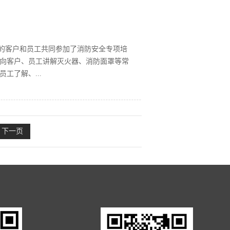
省商务厅挂职重庆市商务委消费处副处长
委委员、副局长刘媚，巫溪县商务委党组
组成员、扶贫办副主任邹辉，山东广播电
导应邀参加了此次活动。会上，巫溪县委
心的客户和员工共同参加了消防安全专项培
党组成员、副主任彭和良，济南堤口果品
向客户、员工讲解灭火器、消防面罩等常
济南堤口果品批发市场总经理展延怀现场
工了解、...
县人民政府主办，巫溪县商务委、巫溪县
发市场在山东同行业市场中的影响力，提
的安全意识，防微杜渐、防患未然，为集团
下一页