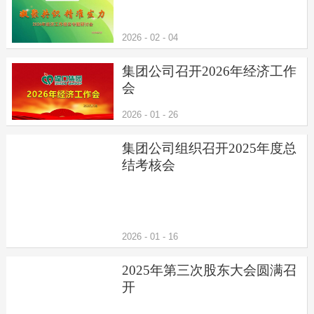
配套服务
2026
-
02
-
04
党建工会
集团公司召开2026年经济工作
果品协会
会
2026
-
01
-
26
集团公司组织召开2025年度总
结考核会
2026
-
01
-
16
2025年第三次股东大会圆满召
开