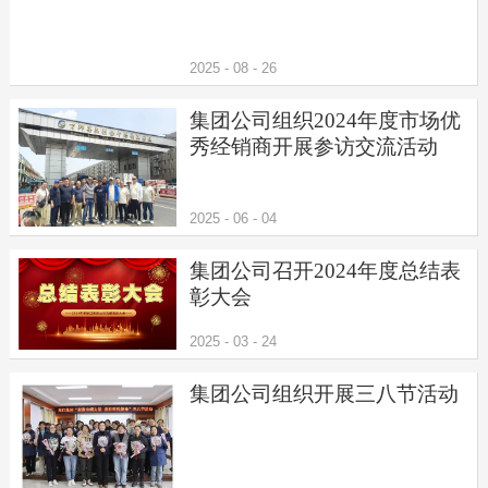
2025
-
08
-
26
集团公司组织2024年度市场优
秀经销商开展参访交流活动
2025
-
06
-
04
集团公司召开2024年度总结表
彰大会
2025
-
03
-
24
集团公司组织开展三八节活动