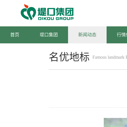
首页
堤口集团
新闻动态
行情
名优地标
Famous landmark F
果品