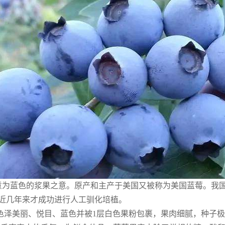
rry，意为蓝色的浆果之意。原产和主产于美国又被称为美国蓝莓。
近几年来才成功进行人工驯化培植。
泽美丽、悦目、蓝色并被1层白色果粉包裹，果肉细腻，种子极小。