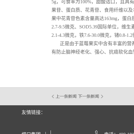
5g，可食率为100%，甜酸适口，且
果苷、蛋白质、花青苷、食用纤维以及丰
果中花青苷色素含量高达163mg，蛋白质40
2.7-9.5微克、SOD5.39国际单位，
2.1-4.3微克，铁7.6-30.0微克，锗0.8-1
正是由于蓝莓果实中含有丰富的营
有防止脑神经老化、强心、抗癌软化血
友情链接：