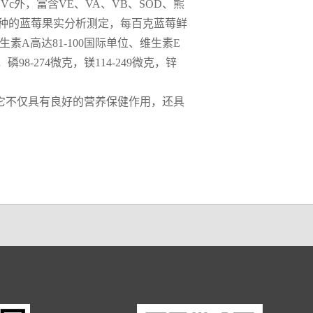
c外，富含VE、VA、VB、SOD、熊
品种的蓝莓果实分析测定，每百克蓝莓鲜
，维生素A高达81-100国际单位、维生素E
98-274微克，镁114-249微克，锌
它不仅具有良好的营养保健作用，还具