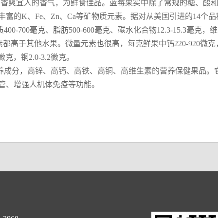
具有香爽宜人的香气，为鲜食佳品。蓝莓果实中除了常规的糖、酸和V
富的K、Fe、Zn、Ca等矿物质元素。据对从美国引进的14个
0-700毫克、脂肪500-600毫克、碳水化合物12.3-15.3毫克
维生素都高于其他水果。微量元素也很高，每克鲜果中钙220-920微克，磷
.2微克，铜2.0-3.2微克。
养成分，高锌、高钙、高铁、高铜、高维生素的营养保健果品。
管、增强人机体免疫等功能。