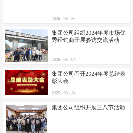
2025
-
08
-
26
集团公司组织2024年度市场优
秀经销商开展参访交流活动
2025
-
06
-
04
集团公司召开2024年度总结表
彰大会
2025
-
03
-
24
集团公司组织开展三八节活动