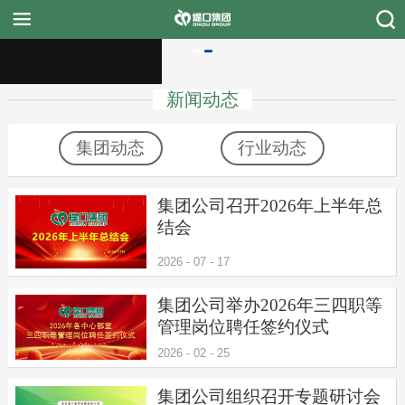
新闻动态
首页
集团动态
行业动态
堤口集团
新闻动态
集团公司召开2026年上半年总
结会
行情信息
2026
-
07
-
17
融媒体中心
集团公司举办2026年三四职等
管理岗位聘任签约仪式
市场商户
2026
-
02
-
25
招商招聘
集团公司组织召开专题研讨会