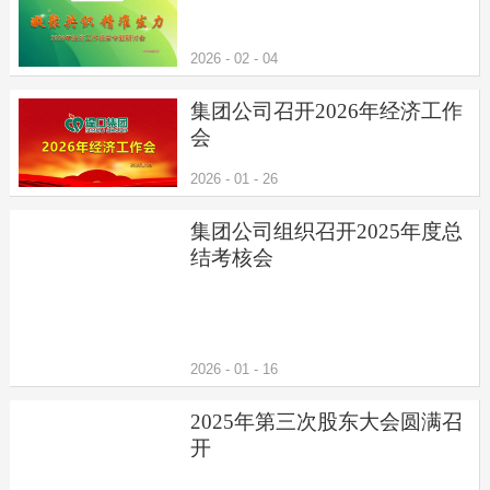
配套服务
2026
-
02
-
04
党建工会
集团公司召开2026年经济工作
果品协会
会
2026
-
01
-
26
集团公司组织召开2025年度总
结考核会
2026
-
01
-
16
2025年第三次股东大会圆满召
开