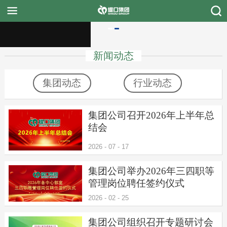
新闻动态
首页
集团动态
行业动态
堤口集团
新闻动态
集团公司召开2026年上半年总
结会
行情信息
2026
-
07
-
17
融媒体中心
集团公司举办2026年三四职等
管理岗位聘任签约仪式
市场商户
2026
-
02
-
25
招商招聘
集团公司组织召开专题研讨会