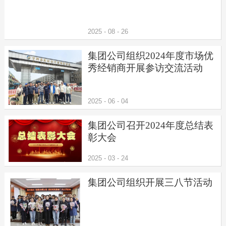
2025
-
08
-
26
集团公司组织2024年度市场优
秀经销商开展参访交流活动
2025
-
06
-
04
集团公司召开2024年度总结表
彰大会
2025
-
03
-
24
集团公司组织开展三八节活动