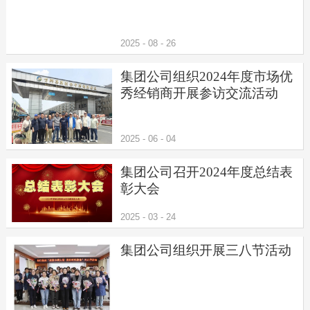
2025
-
08
-
26
集团公司组织2024年度市场优
秀经销商开展参访交流活动
2025
-
06
-
04
集团公司召开2024年度总结表
彰大会
2025
-
03
-
24
集团公司组织开展三八节活动