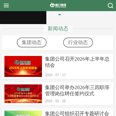
新闻动态
首页
集团动态
行业动态
堤口集团
新闻动态
集团公司召开2026年上半年总
结会
行情信息
2026
-
07
-
17
融媒体中心
集团公司举办2026年三四职等
管理岗位聘任签约仪式
市场商户
2026
-
02
-
25
招商招聘
集团公司组织召开专题研讨会