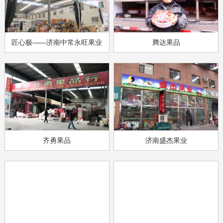
匠心极——济南中常永旺果业
腾达果品
齐勇果品
济南盛杰果业