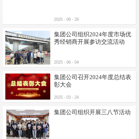
2025
-
08
-
26
集团公司组织2024年度市场优
秀经销商开展参访交流活动
2025
-
06
-
04
集团公司召开2024年度总结表
彰大会
2025
-
03
-
24
集团公司组织开展三八节活动