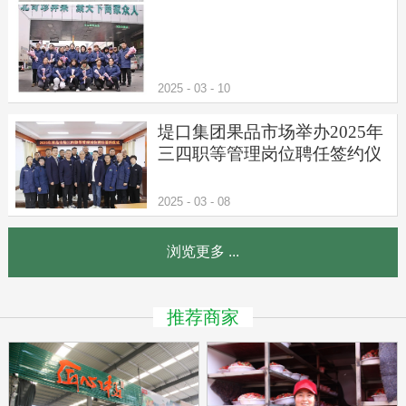
2025
-
03
-
10
堤口集团果品市场举办2025年
三四职等管理岗位聘任签约仪
式
2025
-
03
-
08
浏览更多 ...
推荐商家