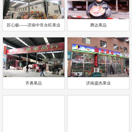
匠心极——济南中常永旺果业
腾达果品
齐勇果品
济南盛杰果业