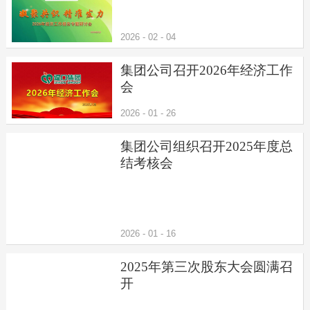
配套服务
2026
-
02
-
04
党建工会
集团公司召开2026年经济工作
果品协会
会
2026
-
01
-
26
集团公司组织召开2025年度总
结考核会
2026
-
01
-
16
2025年第三次股东大会圆满召
开