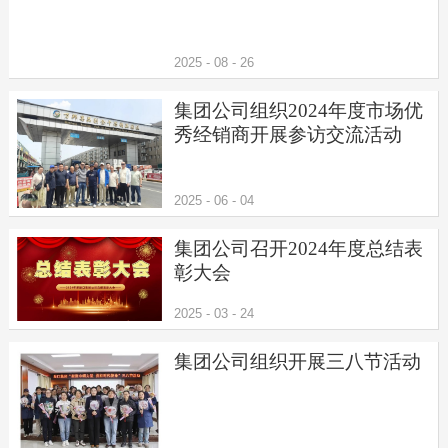
2025
-
08
-
26
集团公司组织2024年度市场优
秀经销商开展参访交流活动
2025
-
06
-
04
集团公司召开2024年度总结表
彰大会
2025
-
03
-
24
集团公司组织开展三八节活动