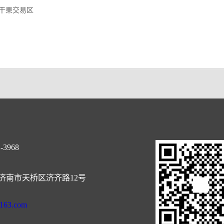
干果交易区
-3968
济南市天桥区济齐路12号
@163.com