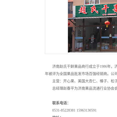
济南赵氏干鲜果品商行成立于1986年，
年被评为全国果品批发市场百强经销商。公
主营：开心果、美国大杏仁、榛子、松
总经理赵春平为济南果品流通行业协会
联系电话：
0531-85228381 15963130591