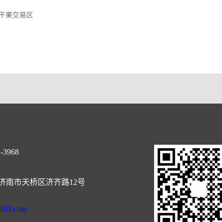
干果交易区
-3968
济南市天桥区济齐路12号
@163.com