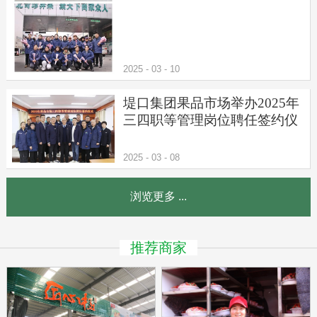
2025
-
03
-
10
堤口集团果品市场举办2025年
三四职等管理岗位聘任签约仪
式
2025
-
03
-
08
浏览更多 ...
推荐商家