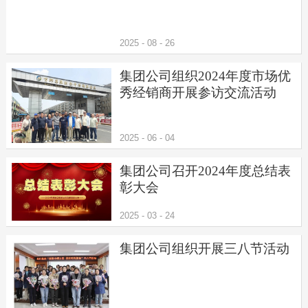
2025
-
08
-
26
集团公司组织2024年度市场优
秀经销商开展参访交流活动
2025
-
06
-
04
集团公司召开2024年度总结表
彰大会
2025
-
03
-
24
集团公司组织开展三八节活动