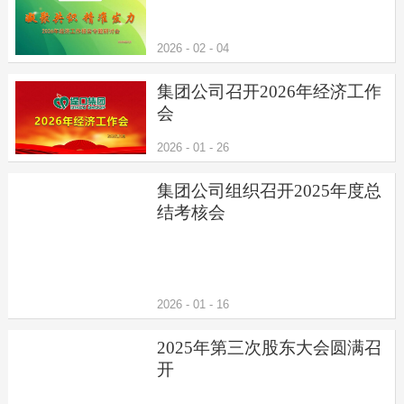
配套服务
2026
-
02
-
04
党建工会
集团公司召开2026年经济工作
果品协会
会
2026
-
01
-
26
集团公司组织召开2025年度总
结考核会
2026
-
01
-
16
2025年第三次股东大会圆满召
开