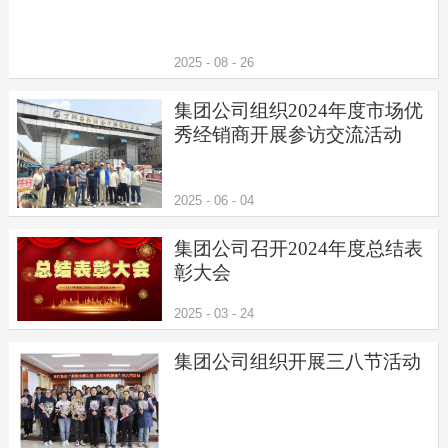
2025
-
08
-
26
集团公司组织2024年度市场优
秀经销商开展参访交流活动
2025
-
06
-
04
集团公司召开2024年度总结表
彰大会
2025
-
03
-
24
集团公司组织开展三八节活动