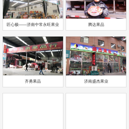
匠心极——济南中常永旺果业
腾达果品
齐勇果品
济南盛杰果业