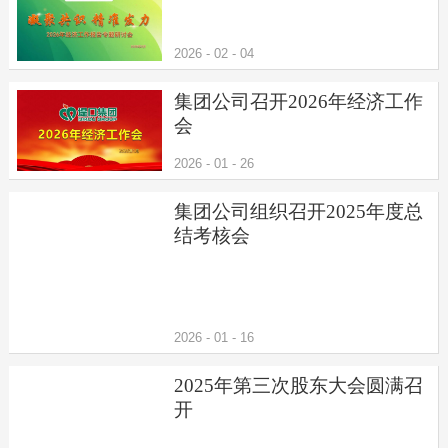
配套服务
2026
-
02
-
04
党建工会
集团公司召开2026年经济工作
果品协会
会
2026
-
01
-
26
集团公司组织召开2025年度总
结考核会
2026
-
01
-
16
2025年第三次股东大会圆满召
开