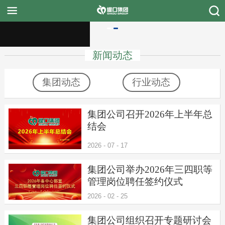
新闻动态
首页
集团动态
行业动态
堤口集团
新闻动态
集团公司召开2026年上半年总
结会
行情信息
2026
-
07
-
17
融媒体中心
集团公司举办2026年三四职等
管理岗位聘任签约仪式
市场商户
2026
-
02
-
25
招商招聘
集团公司组织召开专题研讨会