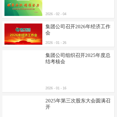
配套服务
2026
-
02
-
04
党建工会
集团公司召开2026年经济工作
果品协会
会
2026
-
01
-
26
集团公司组织召开2025年度总
结考核会
2026
-
01
-
16
2025年第三次股东大会圆满召
开