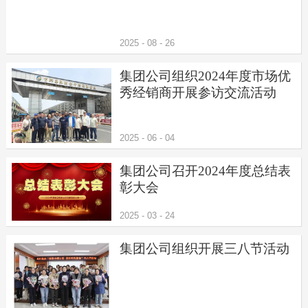
2025
-
08
-
26
集团公司组织2024年度市场优
秀经销商开展参访交流活动
2025
-
06
-
04
集团公司召开2024年度总结表
彰大会
2025
-
03
-
24
集团公司组织开展三八节活动