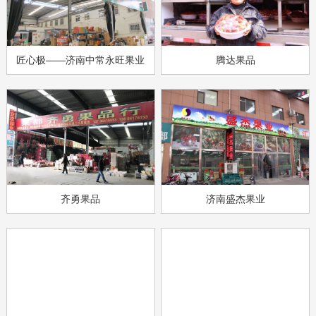
匠心极——济南中常永旺果业
腾达果品
齐勇果品
济南盛杰果业