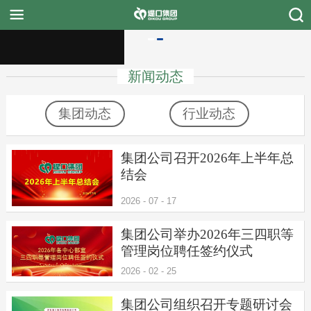
新闻动态
首页
集团动态
行业动态
堤口集团
新闻动态
集团公司召开2026年上半年总
结会
行情信息
2026
-
07
-
17
融媒体中心
集团公司举办2026年三四职等
管理岗位聘任签约仪式
市场商户
2026
-
02
-
25
招商招聘
集团公司组织召开专题研讨会