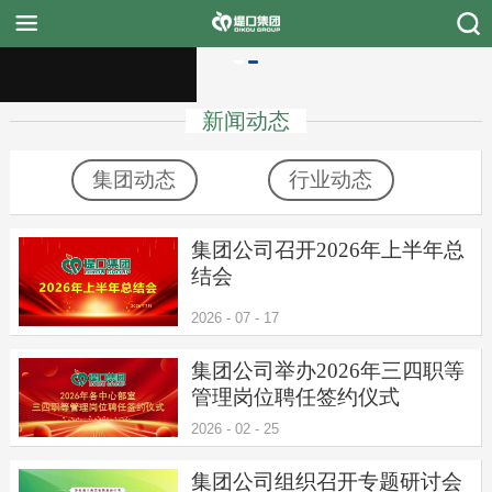
新闻动态
首页
集团动态
行业动态
堤口集团
新闻动态
集团公司召开2026年上半年总
结会
行情信息
2026
-
07
-
17
融媒体中心
集团公司举办2026年三四职等
管理岗位聘任签约仪式
市场商户
2026
-
02
-
25
招商招聘
集团公司组织召开专题研讨会