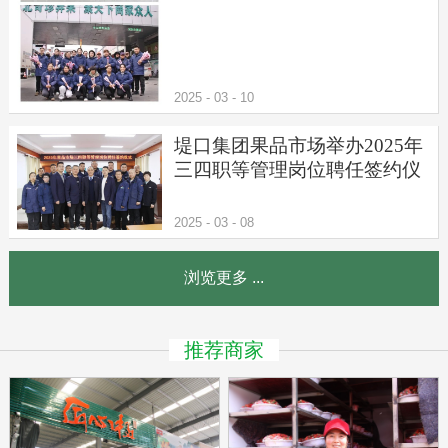
2025
-
03
-
10
堤口集团果品市场举办2025年
三四职等管理岗位聘任签约仪
式
2025
-
03
-
08
浏览更多 ...
推荐商家