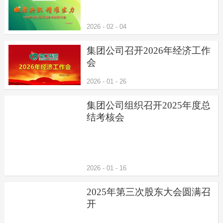
配套服务
2026
-
02
-
04
党建工会
集团公司召开2026年经济工作
果品协会
会
2026
-
01
-
26
集团公司组织召开2025年度总
结考核会
2026
-
01
-
16
2025年第三次股东大会圆满召
开