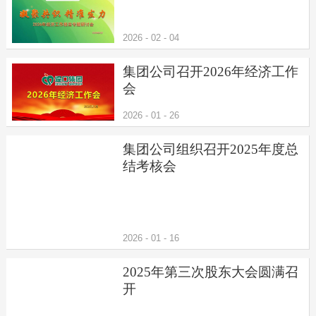
配套服务
2026
-
02
-
04
党建工会
集团公司召开2026年经济工作
果品协会
会
2026
-
01
-
26
集团公司组织召开2025年度总
结考核会
2026
-
01
-
16
2025年第三次股东大会圆满召
开