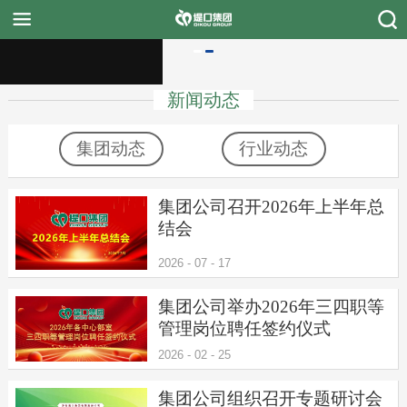
新闻动态
首页
集团动态
行业动态
堤口集团
新闻动态
集团公司召开2026年上半年总
结会
行情信息
2026
-
07
-
17
融媒体中心
集团公司举办2026年三四职等
管理岗位聘任签约仪式
市场商户
2026
-
02
-
25
招商招聘
集团公司组织召开专题研讨会