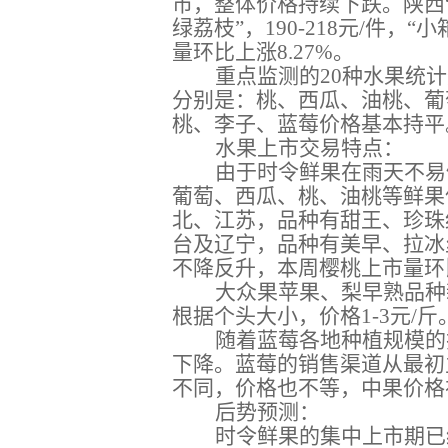
市，整体价格持续下跌。陕西“冬
绿荔枝”，190-218元/件，
量环比上涨8.27%。
重点监测的20种水果统
分别是：桃、西瓜、油桃、葡
桃、李子、蓝莓价格基本持平
水果上市交易特点：
由于时令鲜果在雨天不
易
葡萄、西瓜、桃、油桃等鲜果
北、江苏，品种有甜王、珍珠
台及辽宁，品种有美早、拉冰
不降反升，本周樱桃上市量环比减
大众果苹果、梨早熟品种
根据个头大小，价格1-3元/
随着蓝莓各地种植规模的
下降。蓝莓的销售渠道从最初
不同，价格也不等，中果价格在1
后势预测：
时令鲜果的集中上市期已