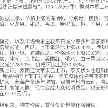
枣”上市，抢鲜价39-50元/斤；广东“小箱沈记
“小箱沈记糯米糍荔枝”，100-128元/件；据对
计数据显示，价格上涨的有3种，分别是：樱桃、
萄、火龙果、甜瓜、香瓜、哈密瓜，橙、苹果、
。
储存，以及市场需求量较平日减少等多种因素影
倍受影响。西瓜，上市量环比上涨26.44%，西
红、特小凤、麒麟西瓜，价格环比下降13.65%
丝、冰库、金顶红、美国红、俄八，由于量越来
少28.90%，价格环比上涨30.65%。
新上市。蒙阴辽伏苹果已上市，泰安伏梨也赶鲜
斤。新品种的上市未对苹果、梨的整体价格带来影
扩大，蓝莓产量逐年增加，目前产地有云南、青
主打高端人群，现在变成大众化消费品，也无形
2-13元/斤。
经到来，物美价廉，整体低价趋势还将持续。