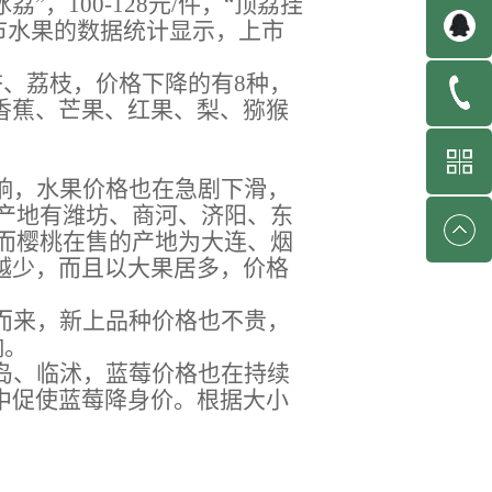
冰荔”，
100-128元/件，“顶荔挂
本周上市水果的数据统计显示，上市
杏、荔枝，价格下降的有8种，
香蕉、芒果、红果、梨、猕猴
响，水果价格也在急剧下滑，
瓜产地有潍坊、商河、济阳、东
。而樱桃在售的产地为大连、烟
越少，而且以大果居多，价格
而来，新上品种价格也不贵，
响。
岛、临沭，蓝莓价格也在持续
中促使蓝莓降身价
。
根据大小