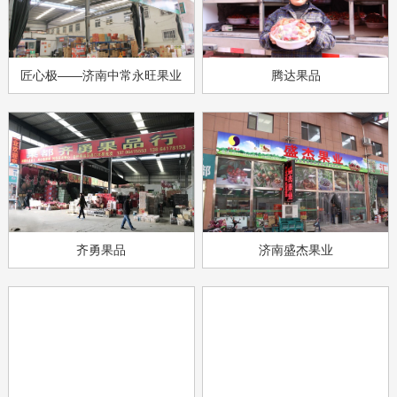
匠心极——济南中常永旺果业
腾达果品
齐勇果品
济南盛杰果业