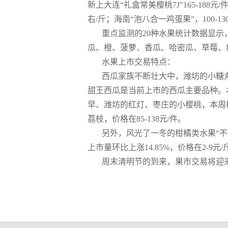
新上大连
“礼盒常美樱桃7J”165-188元
右/斤；海南“泡八合一鸡蛋果”，100-
重点监测的20种水果统计数据显示
瓜、橙、菠萝、香瓜、哈密瓜、草莓、
水果上市交易特点：
西瓜家族不断壮大中，潍坊的小糖
甜王西瓜是当前上市的西瓜主要品种。本
早、潍坊的红灯、枣庄的小樱桃，本周樱桃通
荔枝，价格在85-138元/件。
另外，风光了一冬的柑橘类水果“不甘示
上市量环比上涨14.85%，价格在2-9元/
周末清明节的到来，果市交易将迎