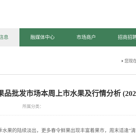
信息
融媒体中心
市场商户
招商招
您现
品批发市场本周上市水果及行情分析 (2026.3.3
所属分类：
季水果的陆续淡出，更多春令鲜果出现丰富着果市，周末适逢“清