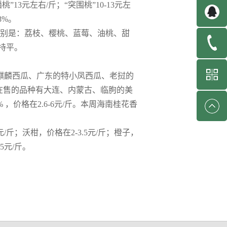
蟠桃”13元左右/斤；“突围桃”10-13元左
8%。
分别是：荔枝、樱桃、蓝莓、油桃、甜
持平。
麒麟西瓜、广东的特小凤西瓜、老挝的
，在售的品种有大连、内蒙古、临朐的美
，价格在2.6-6元/斤。本周海南桂花香
/斤；沃柑，价格在2-3.5元/斤；橙子，
5元/斤。