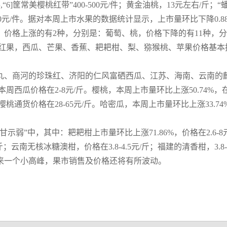
/件,“6]筐常美樱桃红带”400-500元/件；黄金油桃，13元左右/斤；“
130元/件。据对本周上市水果的数据统计显示，上市量环比下降0.8
，价格上涨的有2种，分别是：葡萄、桃，价格下降的有11种，
红果，西瓜、芒果、香蕉、耙耙柑、梨、猕猴桃、苹果价格基本
丸、商河的珍珠红、济阳的仁风富硒西瓜、江苏、海南、云南的
周西瓜价格在2-8元/斤。樱桃，本周上市量环比上涨50.74%
货价格在28-65元/斤。哈密瓜，本周上市量环比上涨33.74% 
弱”中，其中：耙耙柑上市量环比上涨71.86%，价格在2.6-8元
斤；云南无核冰糖澳柑，价格在3.8-4.5元/斤；福建的清香柑，3.8-
来一个小高峰，果市销售及价格还将有所波动。