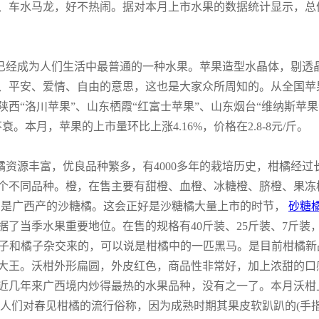
、车水马龙，好不热闹。据对本月上市水果的数据统计显示，总体上
已经成为人们生活中最普通的一种水果。苹果造型水晶体，剔透
、平安、爱情、自由的意思，这也是大家众所周知的。从全国苹
西“洛川苹果”、山东栖霞“红富士苹果”、山东烟台“维纳斯苹果
。本月，苹果的上市量环比上涨4.16%，价格在2.8-8元/斤。
资源丰富，优良品种繁多，有4000多年的栽培历史，柑橘经
不同品种。橙，在售主要有甜橙、血橙、冰糖橙、脐橙、果冻橙。
上大多是广西产的沙糖橘。这会正好是沙糖橘大量上市的时节，
砂糖
了当季水果重要地位。在售的规格有40斤装、25斤装、7斤装，本
柑是由橙子和橘子杂交来的，可以说是柑橘中的一匹黑马。是目前柑
大王。沃柑外形扁圆，外皮红色，商品性非常好，加上浓甜的口
年来广西境内炒得最热的水果品种，没有之一了。本月沃柑上市量环
人们对春见柑橘的流行俗称，因为成熟时期其果皮软趴趴的(手指