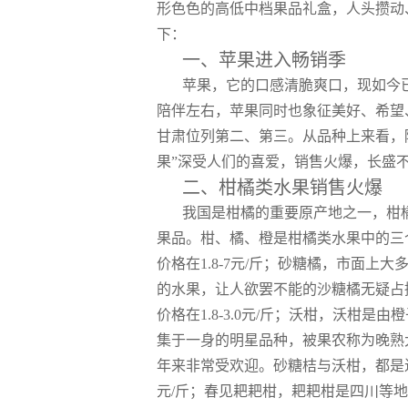
形色色的高低中档果品礼盒，人头攒动
下：
一、苹果进入畅销季
苹果，它的口感清脆爽口，现如今
陪伴左右，苹果同时也象征美好、希望
甘肃位列第二、第三。从品种上来看，陕
果”深受人们的喜爱，销售火爆，长盛不衰
二、柑橘类水果销售火爆
我国是柑橘的重要原产地之一，柑橘
果品。柑、橘、橙是柑橘类水果中的三个
价格在1.8-7元/斤；砂糖橘，市面
的水果，让人欲罢不能的沙糖橘无疑占据
价格在1.8-3.0元/斤；沃柑，沃
集于一身的明星品种，被果农称为晚熟
年来非常受欢迎。砂糖桔与沃柑，都是近几
元/斤；春见耙耙柑，耙耙柑是四川等地