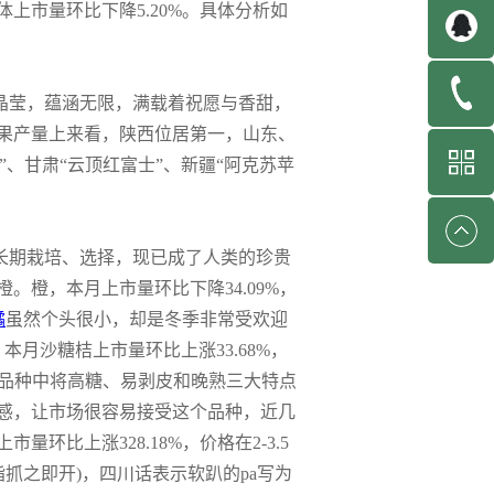
市量环比下降5.20%。具体分析如
晶莹，蕴涵无限，满载着祝愿与香甜，
果产量上来看，陕西位居第一，山东、
”、甘肃“云顶红富士”、新疆“阿克苏苹
过长期栽培、选择，现已成了人类的珍贵
橙，本月上市量环比下降34.09%，
橘
虽然个头很小，却是冬季非常受欢迎
月沙糖桔上市量环比上涨33.68%，
橘新品种中将高糖、易剥皮和晚熟三大特点
感，让市场很容易接受这个品种，近几
比上涨328.18%，价格在2-3.5
抓之即开)，四川话表示软趴的pa写为