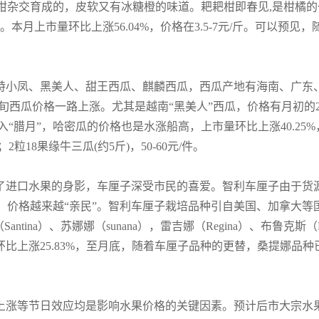
2椪柑杂交育成的，皮软又有冰糖橙的味道。耙耙柑即春见,是柑橘的
本月上市量环比上涨56.04%，价格在3.5-7元/斤。可以预
特小凤、黑美人、甜王西瓜、麒麟西瓜，西瓜产地有海南、广东
中旬西瓜价格一路上涨。尤其是越南“黑美人”西瓜，价格有月初的2
入“腊月”，哈密瓜的价格也是水涨船高，上市量环比上涨40.25%
2粒18果缘牛三瓜(约5斤)，50-60元/件。
了进口水果的身影，车厘子深受市民的喜爱。智利车厘子由于货
价格越来越“亲民”。智利车厘子栽培品种引自美国、加拿大等国家，
Santina）、苏娜娜（sunana），雷吉娜（Regina）、布鲁克斯（B
量环比上涨25.83%，至月底，随着车厘子品种的更替，桑提娜品种
上涨等节日效应均是影响水果价格的关键因素。预计后市大宗水