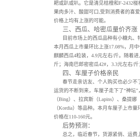
耙或趴或叭。它是清见桔橙和F-243
果肉多汁、酸甜可口,受到消费者的喜爱。
价格上均有上涨的可能。
三、西瓜、哈密瓜量价齐涨
目前市场上的西瓜品种有小糖丸、
本月西瓜上市量环比上涨17.08%，月
麒麟西瓜4粒装，4.9元左右/斤。随着进
斤；海南巴郎密密瓜42#，3.3元左右/斤；
四、车厘子价格亲民
春节走亲访友、个人购买也必少不
运货的不断到来，车厘子走下了“神坛”，
（Bing）、拉宾斯（Lapins）、桑提娜（
（Kordia）等品种。本月车厘子上市
价格在110-160元。
后势预测：
总之，临近春节，货源紧俏、运费