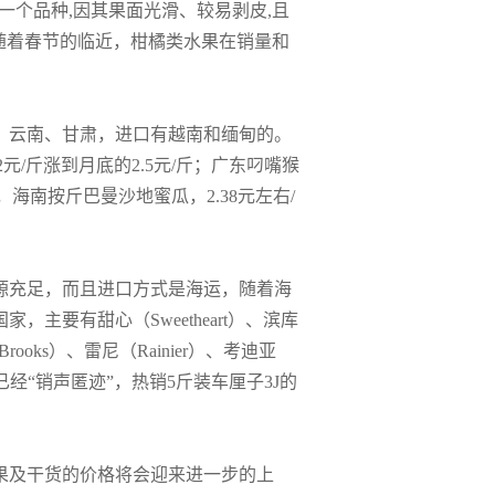
一个品种,因其果面光滑、较易剥皮,且
见，随着春节的临近，柑橘类水果在销量和
、云南、甘肃，进口有越南和缅甸的。
元/斤涨到月底的2.5元/斤；广东叼嘴猴
，海南按斤巴曼沙地蜜瓜，2.38元左右/
源充足，而且进口方式是海运，随着海
主要有甜心（Sweetheart）、滨库
rooks）、雷尼（Rainier）、考迪亚
已经“销声匿迹”，热销5斤装车厘子3J的
果及干货的价格将会迎来进一步的上