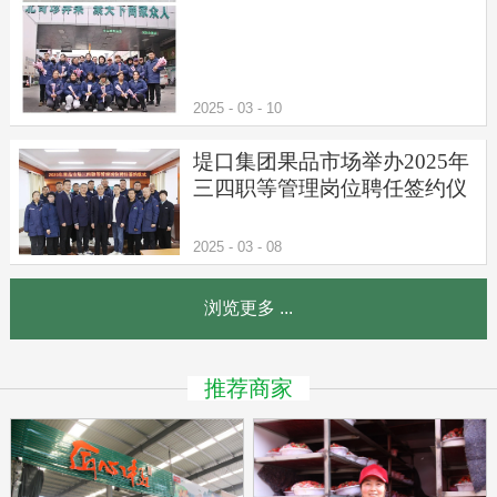
2025
-
03
-
10
堤口集团果品市场举办2025年
三四职等管理岗位聘任签约仪
式
2025
-
03
-
08
浏览更多 ...
推荐商家