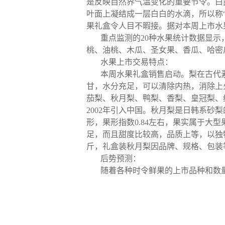
是反映自然界气温变化的重要节令。白
叶面上凝结成一层白白的水滴，所以称
果礼盒令人目不暇接。据对本周上市水果
重点监测的20种水果统计数据显
桃、油桃、木瓜、圣女果、香瓜、哈密
水果上市交易特点：
本周水果礼盒销售启动。梨在古代
甘，水分充足，可以清除内热，消除上
茄梨、秋月梨、鸭梨、香梨、皇冠梨、
2002年引入中国。秋月梨是日韩系
形，果形指数0.84左右，果实属于大
足，而且甜度比较高，品质上等，以独特
斤，礼盒装秋月梨因品牌、规格、包装等的
后势预测：
随着各种时令鲜果的上市品种和数量