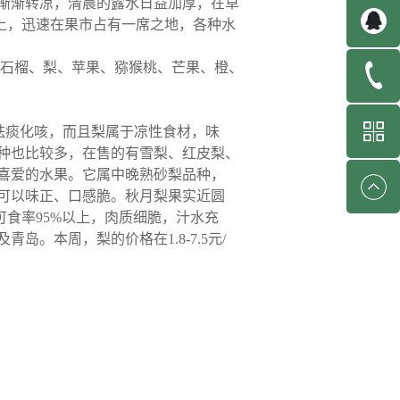
渐渐转凉，清晨的露水日益加厚，在草
而上，迅速在果市占有一席之地，各种水
、石榴、梨、苹果、猕猴桃、芒果、橙、
祛痰化咳，而且梨属于凉性食材，味
种也比较多，在售的有雪梨、红皮梨、
喜爱的水果。它属中晚熟砂梨品种，
也可以味正、口感脆。秋月梨果实近圆
可食率95%以上，肉质细脆，汁水充
。本周，梨的价格在1.8-7.5元/