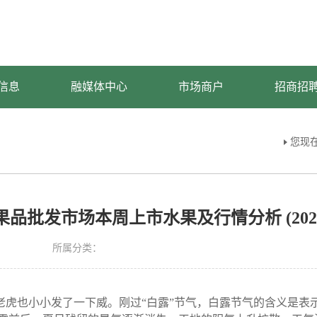
信息
融媒体中心
市场商户
招商招
您现
品批发市场本周上市水果及行情分析 (2025.9.8
所属分类：
老虎也小小发了一下威。刚过“白露”节气，白露节气的含义是表