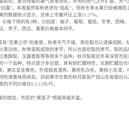
露前后，夏日残留的暑气逐渐消失，天地的阴气上升扩散，天气
“白露”。本周虽然有秋老虎在“捣乱”，但秋冬季水果已经蜂拥
的数据统计显示，总体上市量环比上涨11.27%。
示，价格下降的有3种，分别是：柚子、葡萄、蜜桔，冬枣、西梅
瓜、李子、西瓜、香蕉价格基本持平。
素有“百果之宗”的美誉，秋季天气干燥，常吃梨可以清燥润肺，
火等功效，秋季是梨成熟的季节，所以也是吃梨的季节。
梨的品
红香酥梨、玉露香梨等等很多个品种。秋月梨是近年来深受市民
砂梨的一个品种，特点是汁多甘甜，具有耐贮藏特性，长期贮藏后
型果，果实呈金黄色，外观极其漂亮，果肉乳白色，果核小无渣，
的清香味而闻名。目前果市在售的秋月梨皆产自山东省烟台以及青岛
不同价格在6.5-13元/斤。
的增加，市民的“果篮子”将越来越丰富。