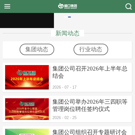
新闻动态
首页
集团动态
行业动态
堤口集团
新闻动态
集团公司召开2026年上半年总
结会
行情信息
2026
-
07
-
17
融媒体中心
集团公司举办2026年三四职等
管理岗位聘任签约仪式
市场商户
2026
-
02
-
25
招商招聘
集团公司组织召开专题研讨会