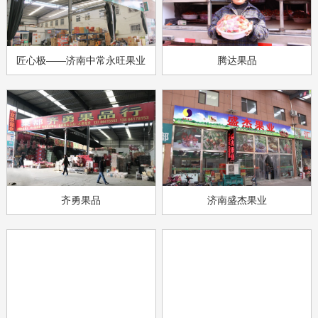
匠心极——济南中常永旺果业
腾达果品
齐勇果品
济南盛杰果业