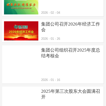
配套服务
2026
-
02
-
04
党建工会
集团公司召开2026年经济工作
果品协会
会
2026
-
01
-
26
集团公司组织召开2025年度总
结考核会
2026
-
01
-
16
2025年第三次股东大会圆满召
开