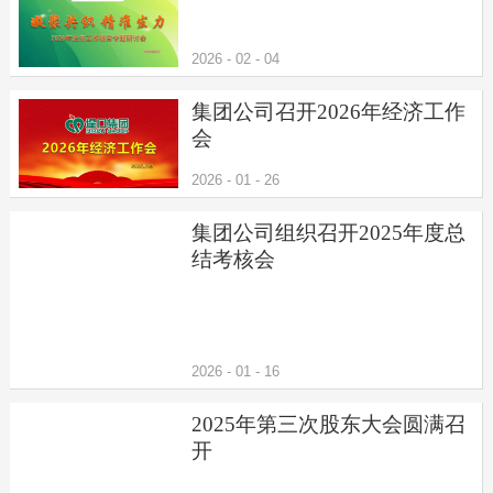
配套服务
2026
-
02
-
04
党建工会
集团公司召开2026年经济工作
果品协会
会
2026
-
01
-
26
集团公司组织召开2025年度总
结考核会
2026
-
01
-
16
2025年第三次股东大会圆满召
开