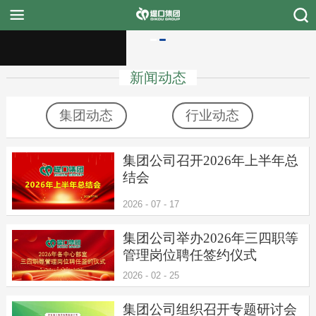
新闻动态
首页
集团动态
行业动态
堤口集团
新闻动态
集团公司召开2026年上半年总
结会
行情信息
2026
-
07
-
17
融媒体中心
集团公司举办2026年三四职等
管理岗位聘任签约仪式
市场商户
2026
-
02
-
25
招商招聘
集团公司组织召开专题研讨会