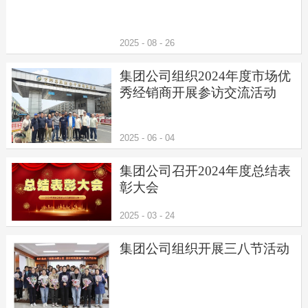
2025
-
08
-
26
集团公司组织2024年度市场优
秀经销商开展参访交流活动
2025
-
06
-
04
集团公司召开2024年度总结表
彰大会
2025
-
03
-
24
集团公司组织开展三八节活动