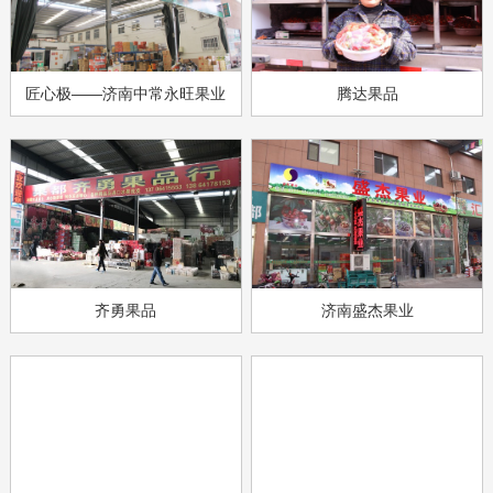
匠心极——济南中常永旺果业
腾达果品
齐勇果品
济南盛杰果业