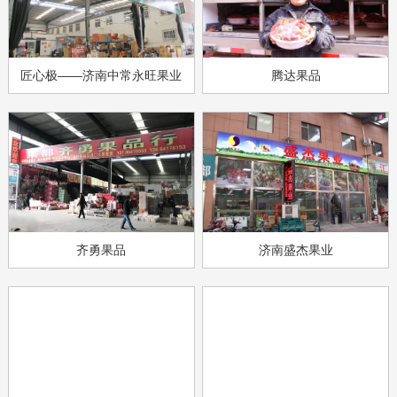
匠心极——济南中常永旺果业
腾达果品
齐勇果品
济南盛杰果业