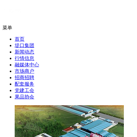
菜单
首页
堤口集团
新闻动态
行情信息
融媒体中心
市场商户
招商招聘
配套服务
党建工会
果品协会