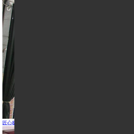
匠心极——济南中常永旺果业