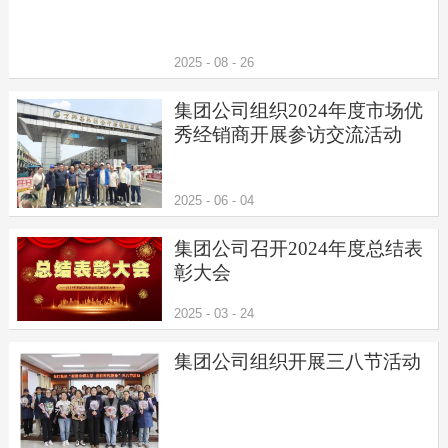
2025
-
08
-
26
集团公司组织2024年度市场优
秀经销商开展参访交流活动
2025
-
06
-
04
集团公司召开2024年度总结表
彰大会
2025
-
03
-
24
集团公司组织开展三八节活动