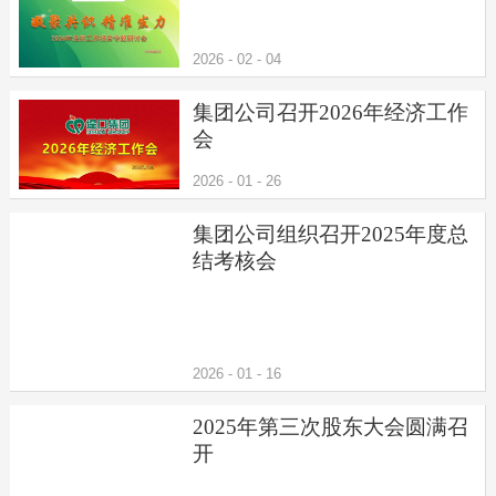
配套服务
2026
-
02
-
04
党建工会
集团公司召开2026年经济工作
果品协会
会
2026
-
01
-
26
集团公司组织召开2025年度总
结考核会
2026
-
01
-
16
2025年第三次股东大会圆满召
开