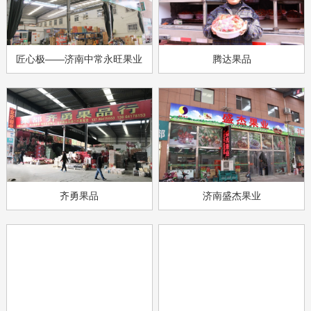
匠心极——济南中常永旺果业
腾达果品
齐勇果品
济南盛杰果业