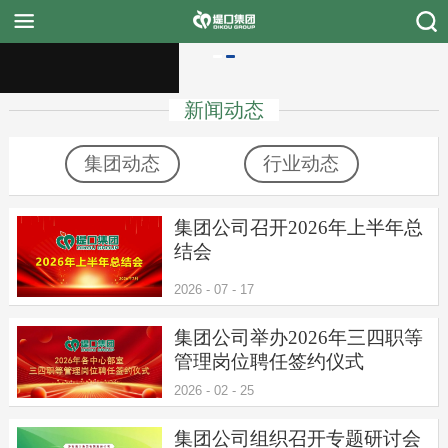
新闻动态
首页
集团动态
行业动态
堤口集团
新闻动态
集团公司召开2026年上半年总
结会
行情信息
2026
-
07
-
17
融媒体中心
集团公司举办2026年三四职等
管理岗位聘任签约仪式
市场商户
2026
-
02
-
25
招商招聘
集团公司组织召开专题研讨会