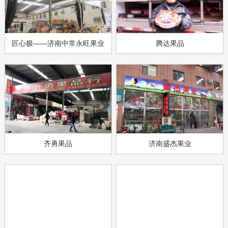
匠心极——济南中常永旺果业
腾达果品
齐勇果品
济南盛杰果业